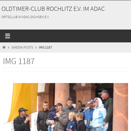
Zum
OLDTIMER-CLUB ROCHLITZ E.V. IM ADAC
Inhalt
springen
ORTSCLUB IM ADAC SACHSEN E.V.
START
GMEDIA POSTS
IMG 1187
IMG 1187