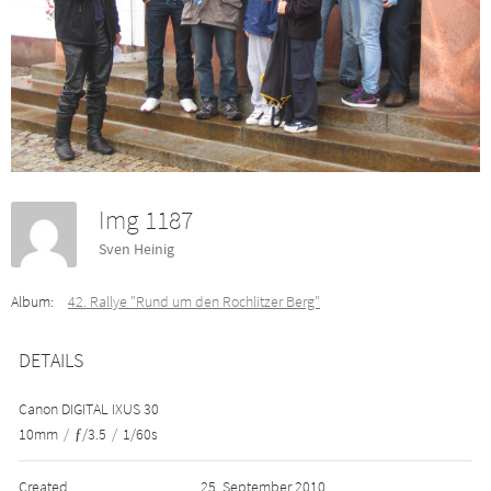
Img 1187
Sven Heinig
Album:
42. Rallye "Rund um den Rochlitzer Berg"
DETAILS
Canon DIGITAL IXUS 30
10mm
/
ƒ/3.5
/
1/60s
Created
25. September 2010