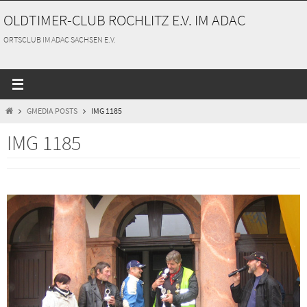
Zum
OLDTIMER-CLUB ROCHLITZ E.V. IM ADAC
Inhalt
springen
ORTSCLUB IM ADAC SACHSEN E.V.
START
GMEDIA POSTS
IMG 1185
IMG 1185