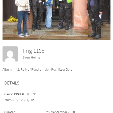
Img 1185
Sven Heinig
Album:
42. Rallye "Rund um den Rochlitzer Berg"
DETAILS
Canon DIGITAL IXUS 30
7mm
/
ƒ/3.2
/
1/60s
Created
25. September 2010