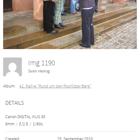
Img 1190
Sven Heinig
Album:
42. Rallye "Rund um den Rochlitzer Berg"
DETAILS
Canon DIGITAL IXUS 30
6mm
/
ƒ/2.8
/
1/60s
Created
25. September 2010