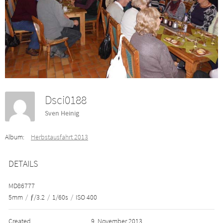
Dsci0188
Sven Heinig
Album:
Herbstausfahrt 2013
DETAILS
MD86777
5mm
/
ƒ/3.2
/
1/60s
/
ISO 400
Created
9. November 2013