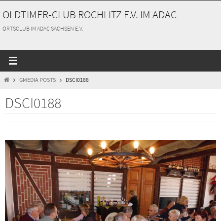
Zum
OLDTIMER-CLUB ROCHLITZ E.V. IM ADAC
Inhalt
springen
ORTSCLUB IM ADAC SACHSEN E.V.
START
GMEDIA POSTS
DSCI0188
DSCI0188