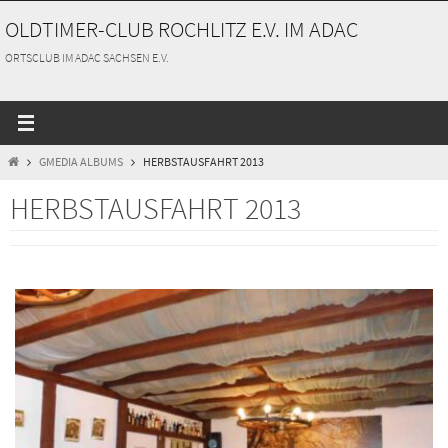
Zum
OLDTIMER-CLUB ROCHLITZ E.V. IM ADAC
Inhalt
springen
ORTSCLUB IM ADAC SACHSEN E.V.
START
GMEDIA ALBUMS
HERBSTAUSFAHRT 2013
HERBSTAUSFAHRT 2013