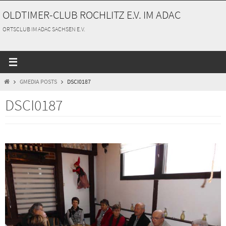
Zum
OLDTIMER-CLUB ROCHLITZ E.V. IM ADAC
Inhalt
springen
ORTSCLUB IM ADAC SACHSEN E.V.
START
GMEDIA POSTS
DSCI0187
DSCI0187