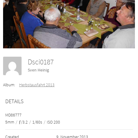
Dsci0187
Sven Heinig
Album:
Herbstausfahrt 2013
DETAILS
MD86777
5mm
/
ƒ/3.2
/
1/60s
/
ISO 200
Created
9. November 2013