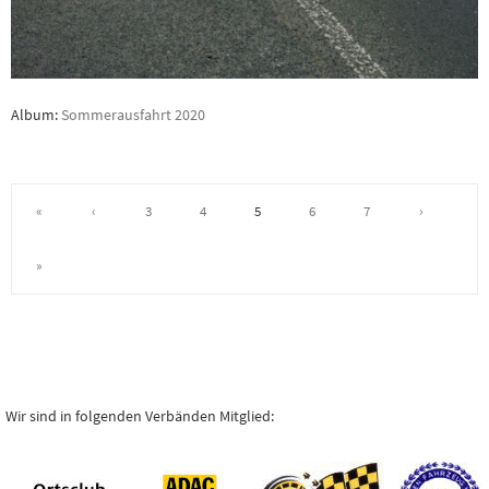
Album:
Sommerausfahrt 2020
«
‹
3
4
5
6
7
›
»
Wir sind in folgenden Verbänden Mitglied: