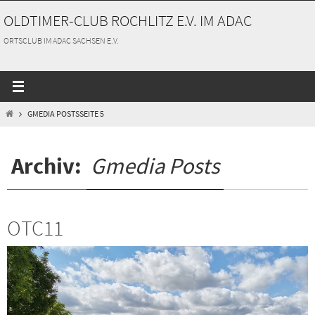
Zum
OLDTIMER-CLUB ROCHLITZ E.V. IM ADAC
Inhalt
springen
ORTSCLUB IM ADAC SACHSEN E.V.
START
GMEDIA POSTS
SEITE 5
Archiv:
Gmedia Posts
OTC11