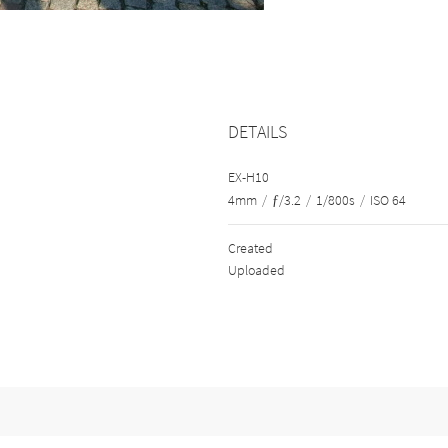
DETAILS
EX-H10
4mm
/
ƒ/3.2
/
1/800s
/
ISO 64
Created
Uploaded