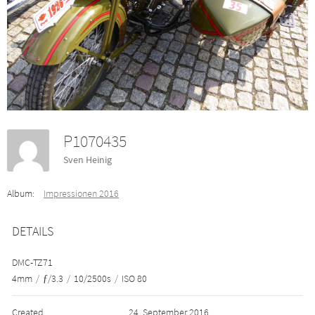
P1070435
Sven Heinig
Album:
Impressionen 2016
DETAILS
DMC-TZ71
4mm
/
ƒ/3.3
/
10/2500s
/
ISO 80
Created
24. September 2016