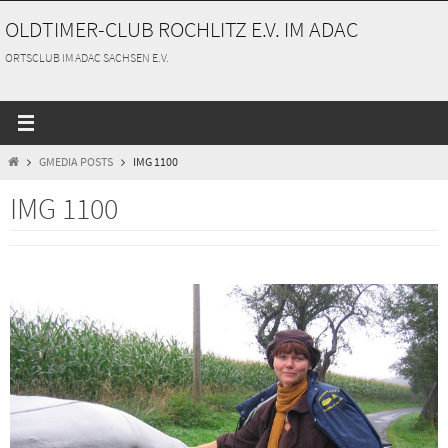
Zum
OLDTIMER-CLUB ROCHLITZ E.V. IM ADAC
Inhalt
springen
ORTSCLUB IM ADAC SACHSEN E.V.
START
GMEDIA POSTS
IMG 1100
IMG 1100