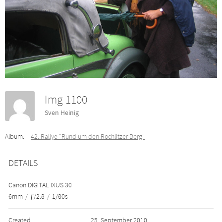
Img 1100
Sven Heinig
Album:
42. Rallye "Rund um den Rochlitzer Berg"
DETAILS
Canon DIGITAL IXUS 30
6mm
/
ƒ/2.8
/
1/80s
Created
25. September 2010