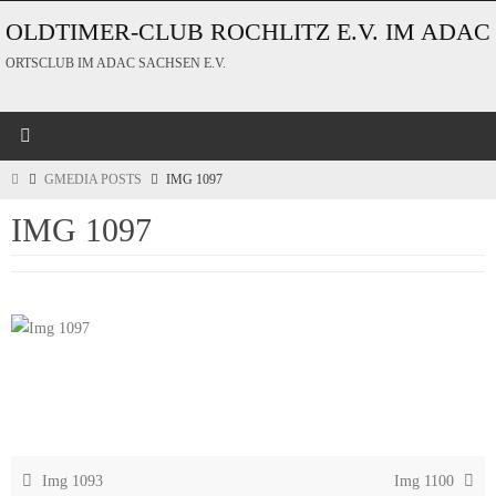
Zum
OLDTIMER-CLUB ROCHLITZ E.V. IM ADAC
Inhalt
ORTSCLUB IM ADAC SACHSEN E.V.
springen
START
GMEDIA POSTS
IMG 1097
IMG 1097
Img 1093
Img 1100