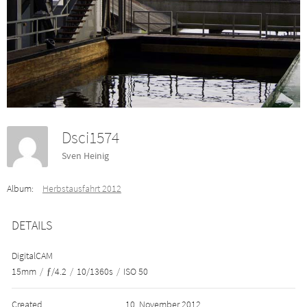
Dsci1574
Sven Heinig
Album:
Herbstausfahrt 2012
DETAILS
DigitalCAM
15mm
/
ƒ/4.2
/
10/1360s
/
ISO 50
Created
10. November 2012