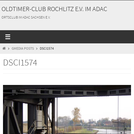
Zum
OLDTIMER-CLUB ROCHLITZ E.V. IM ADAC
Inhalt
springen
ORTSCLUB IM ADAC SACHSEN E.V.
START
GMEDIA POSTS
DSCI1574
DSCI1574