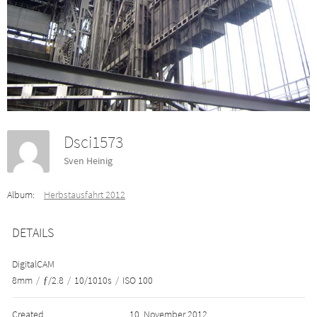
Dsci1573
Sven Heinig
Album:
Herbstausfahrt 2012
DETAILS
DigitalCAM
8mm
/
ƒ/2.8
/
10/1010s
/
ISO 100
Created
10. November 2012