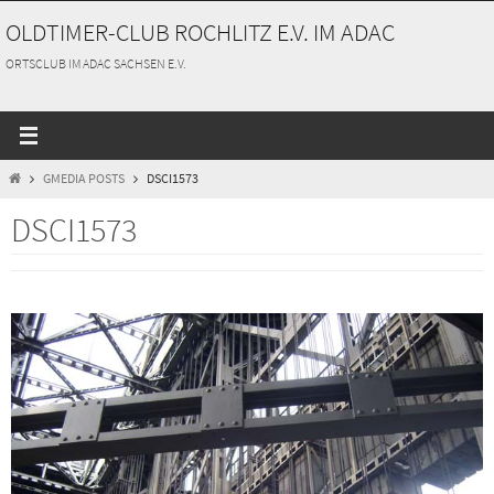
Zum
OLDTIMER-CLUB ROCHLITZ E.V. IM ADAC
Inhalt
springen
ORTSCLUB IM ADAC SACHSEN E.V.
START
GMEDIA POSTS
DSCI1573
DSCI1573