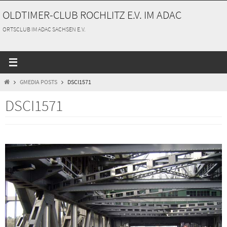
Zum
OLDTIMER-CLUB ROCHLITZ E.V. IM ADAC
Inhalt
springen
ORTSCLUB IM ADAC SACHSEN E.V.
START
GMEDIA POSTS
DSCI1571
DSCI1571