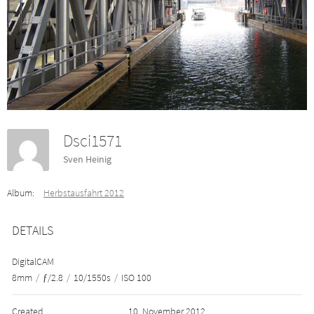
Dsci1571
Sven Heinig
Album:
Herbstausfahrt 2012
DETAILS
DigitalCAM
8mm
/
ƒ/2.8
/
10/1550s
/
ISO 100
Created
10. November 2012