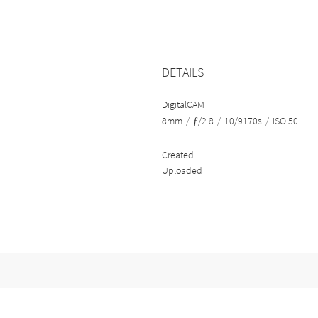
DETAILS
DigitalCAM
8mm
/
ƒ/2.8
/
10/9170s
/
ISO 50
Created
Uploaded