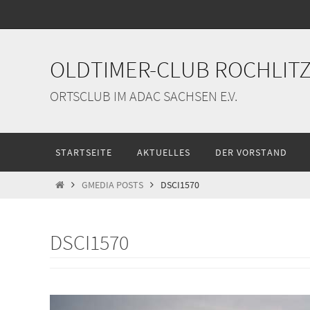
Zum
Inhalt
springen
OLDTIMER-CLUB ROCHLITZ 
ORTSCLUB IM ADAC SACHSEN E.V.
Zum
STARTSEITE
AKTUELLES
DER VORSTAND
Inhalt
springen
START
GMEDIA POSTS
DSCI1570
DSCI1570