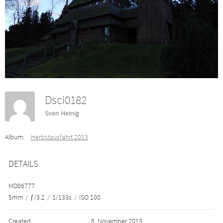
Dsci0182
Sven Heinig
Album:
Herbstausfahrt 2013
DETAILS
MD86777
5mm
/
ƒ/3.2
/
1/133s
/
ISO 100
Created
8. November 2013