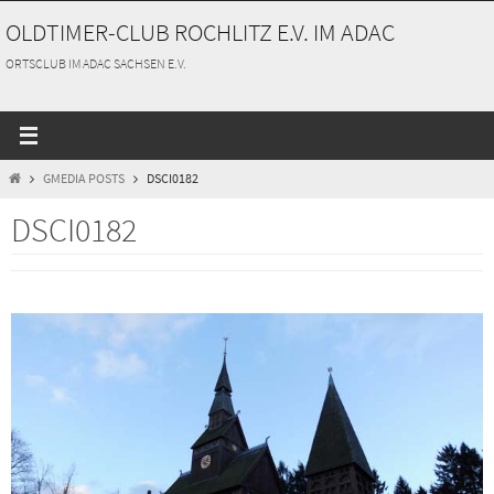
Zum
OLDTIMER-CLUB ROCHLITZ E.V. IM ADAC
Inhalt
springen
ORTSCLUB IM ADAC SACHSEN E.V.
START
GMEDIA POSTS
DSCI0182
DSCI0182