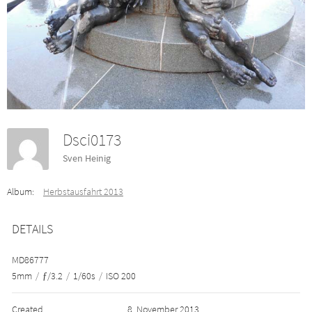
Dsci0173
Sven Heinig
Album:
Herbstausfahrt 2013
DETAILS
MD86777
5mm
/
ƒ/3.2
/
1/60s
/
ISO 200
Created
8. November 2013