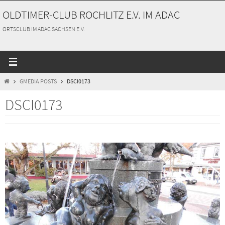
Zum
OLDTIMER-CLUB ROCHLITZ E.V. IM ADAC
Inhalt
springen
ORTSCLUB IM ADAC SACHSEN E.V.
START
GMEDIA POSTS
DSCI0173
DSCI0173