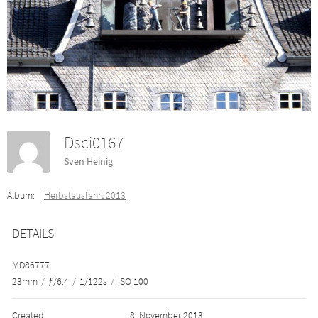
Dsci0167
Sven Heinig
Album:
Herbstausfahrt 2013
DETAILS
MD86777
23mm
/
ƒ/6.4
/
1/122s
/
ISO 100
Created
8. November 2013