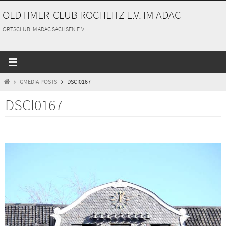
Zum
OLDTIMER-CLUB ROCHLITZ E.V. IM ADAC
Inhalt
springen
ORTSCLUB IM ADAC SACHSEN E.V.
START
GMEDIA POSTS
DSCI0167
DSCI0167