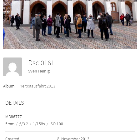
Dsci0161
Sven Heinig
Album:
Herbstausfahrt 2013
DETAILS
MD86777
5mm
/
ƒ/3.2
/
1/158s
/
ISO 100
Created
8. November 2013