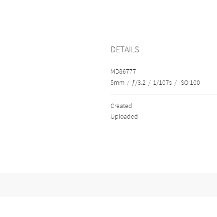
DETAILS
MD86777
5mm
/
ƒ/3.2
/
1/107s
/
ISO 100
Created
Uploaded