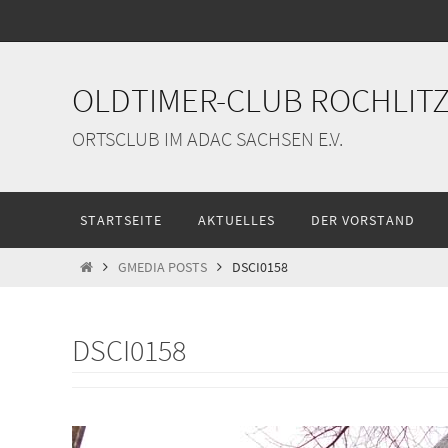
Zum
Inhalt
springen
OLDTIMER-CLUB ROCHLITZ 
ORTSCLUB IM ADAC SACHSEN E.V.
Zum
STARTSEITE
AKTUELLES
DER VORSTAND
Inhalt
springen
START
GMEDIA POSTS
DSCI0158
DSCI0158