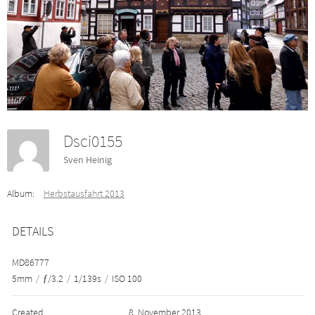
Dsci0155
Sven Heinig
Album:
Herbstausfahrt 2013
DETAILS
MD86777
5mm
/
ƒ/3.2
/
1/139s
/
ISO 100
Created
8. November 2013