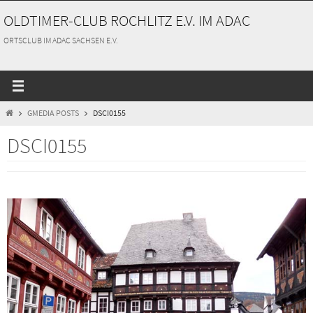
Zum
OLDTIMER-CLUB ROCHLITZ E.V. IM ADAC
Inhalt
springen
ORTSCLUB IM ADAC SACHSEN E.V.
START
GMEDIA POSTS
DSCI0155
DSCI0155