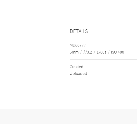
DETAILS
MD86777
5mm
/
ƒ/3.2
/
1/60s
/
ISO 400
Created
Uploaded