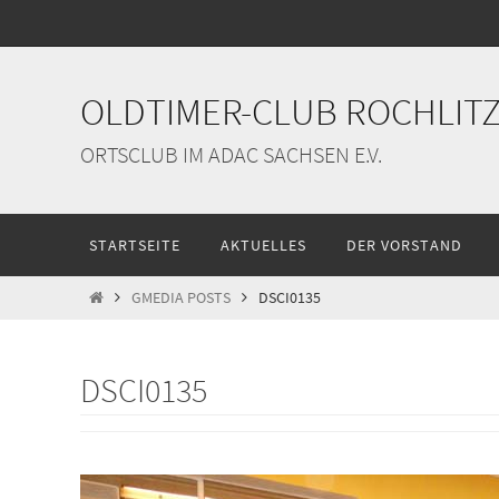
Zum
Inhalt
springen
OLDTIMER-CLUB ROCHLITZ 
ORTSCLUB IM ADAC SACHSEN E.V.
Zum
STARTSEITE
AKTUELLES
DER VORSTAND
Inhalt
springen
START
GMEDIA POSTS
DSCI0135
DSCI0135