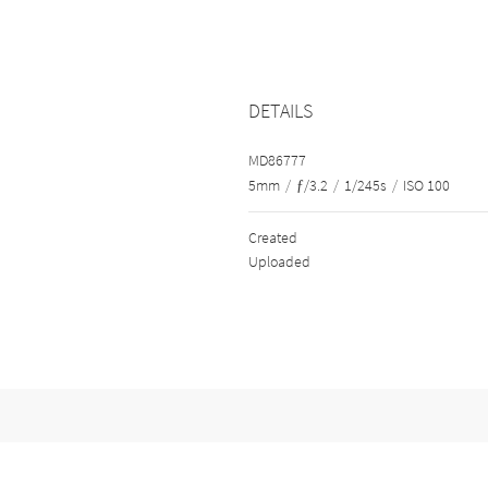
DETAILS
MD86777
5mm
/
ƒ/3.2
/
1/245s
/
ISO 100
Created
Uploaded