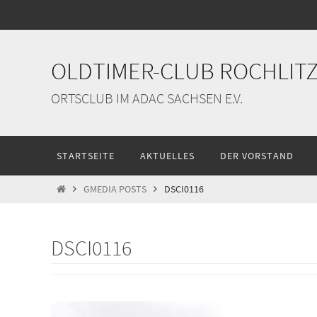
Zum
Inhalt
springen
OLDTIMER-CLUB ROCHLITZ 
ORTSCLUB IM ADAC SACHSEN E.V.
Zum
STARTSEITE
AKTUELLES
DER VORSTAND
Inhalt
springen
START
GMEDIA POSTS
DSCI0116
DSCI0116