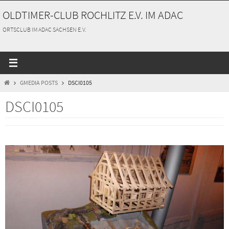
Zum
OLDTIMER-CLUB ROCHLITZ E.V. IM ADAC
Inhalt
springen
ORTSCLUB IM ADAC SACHSEN E.V.
START
GMEDIA POSTS
DSCI0105
DSCI0105