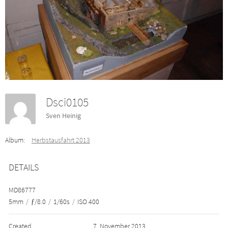
Dsci0105
Sven Heinig
Album:
Herbstausfahrt 2013
DETAILS
MD86777
5mm
/
ƒ/8.0
/
1/60s
/
ISO 400
Created
7. November 2013