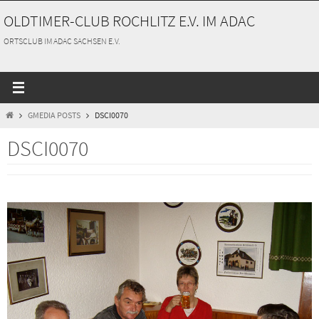
Zum
OLDTIMER-CLUB ROCHLITZ E.V. IM ADAC
Inhalt
springen
ORTSCLUB IM ADAC SACHSEN E.V.
START
GMEDIA POSTS
DSCI0070
DSCI0070