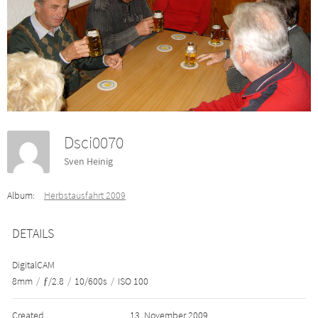
Dsci0070
Sven Heinig
Album:
Herbstausfahrt 2009
DETAILS
DigitalCAM
8mm
/
ƒ/2.8
/
10/600s
/
ISO 100
Created
13. November 2009