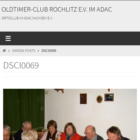
Zum
OLDTIMER-CLUB ROCHLITZ E.V. IM ADAC
Inhalt
springen
ORTSCLUB IM ADAC SACHSEN E.V.
START
GMEDIA POSTS
DSCI0069
DSCI0069