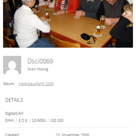
Dsci0069
Sven Heinig
Album:
Herbstausfahrt 2009
DETAILS
DigitalCAM
8mm
/
ƒ/2.8
/
10/600s
/
ISO 100
Created
13. November 2009