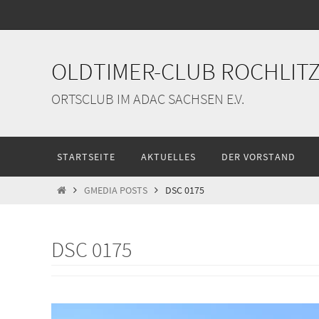
Zum
Inhalt
springen
OLDTIMER-CLUB ROCHLITZ 
ORTSCLUB IM ADAC SACHSEN E.V.
Zum
STARTSEITE
AKTUELLES
DER VORSTAND
Inhalt
springen
START
GMEDIA POSTS
DSC 0175
DSC 0175