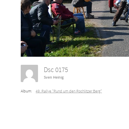
Dsc 0175
Sven Heinig
Album:
49. Rallye "Rund um den Rochlitzer Berg"