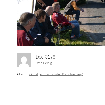
Dsc 0173
Sven Heinig
Album:
49. Rallye "Rund um den Rochlitzer Berg"