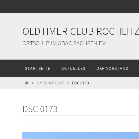
Zum
Inhalt
springen
OLDTIMER-CLUB ROCHLITZ 
ORTSCLUB IM ADAC SACHSEN E.V.
Zum
STARTSEITE
AKTUELLES
DER VORSTAND
Inhalt
springen
START
GMEDIA POSTS
DSC 0173
DSC 0173