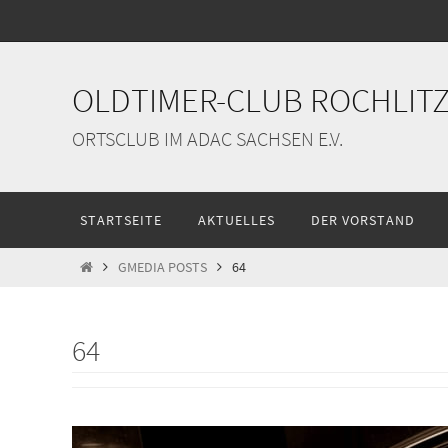
Zum
Inhalt
springen
OLDTIMER-CLUB ROCHLITZ 
ORTSCLUB IM ADAC SACHSEN E.V.
Zum
STARTSEITE
AKTUELLES
DER VORSTAND
Inhalt
springen
START
GMEDIA POSTS
64
64