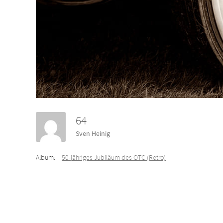
64
Sven Heinig
Album:
50-jähriges Jubiläum des OTC (Retro)