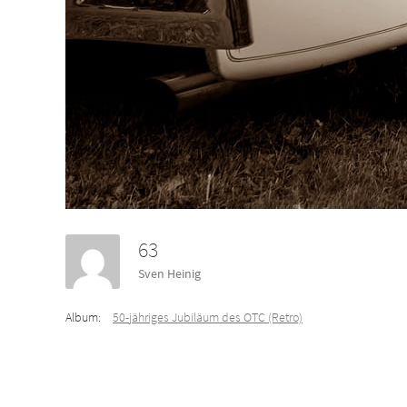
63
Sven Heinig
Album:
50-jähriges Jubiläum des OTC (Retro)