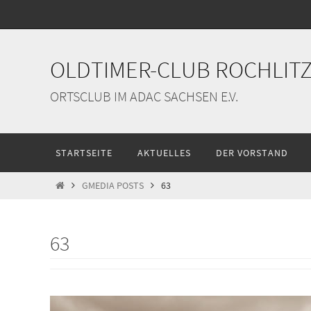
Zum
Inhalt
springen
OLDTIMER-CLUB ROCHLITZ 
ORTSCLUB IM ADAC SACHSEN E.V.
Zum
STARTSEITE
AKTUELLES
DER VORSTAND
Inhalt
springen
START
GMEDIA POSTS
63
63