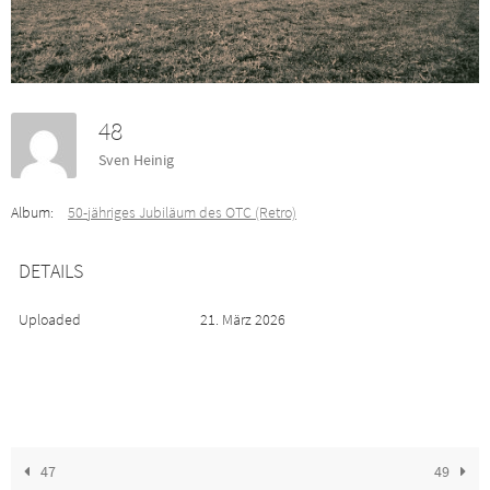
48
Sven Heinig
Album:
50-jähriges Jubiläum des OTC (Retro)
DETAILS
Uploaded
21. März 2026
47
49