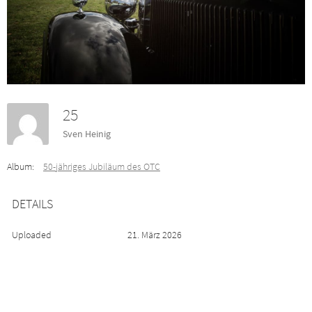
25
Sven Heinig
Album:
50-jähriges Jubiläum des OTC
DETAILS
Uploaded
21. März 2026