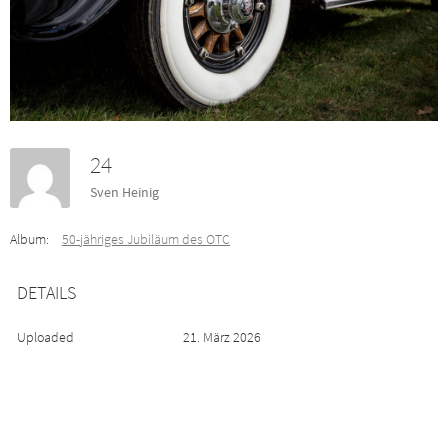
24
Sven Heinig
Album:
50-jähriges Jubiläum des OTC
DETAILS
Uploaded
21. März 2026