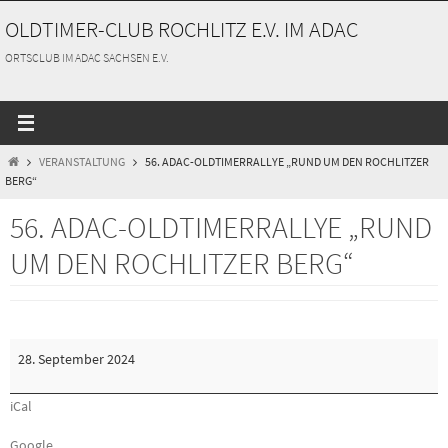
Zum
OLDTIMER-CLUB ROCHLITZ E.V. IM ADAC
Inhalt
springen
ORTSCLUB IM ADAC SACHSEN E.V.
START
VERANSTALTUNG
56. ADAC-OLDTIMERRALLYE „RUND UM DEN ROCHLITZER
BERG“
56. ADAC-OLDTIMERRALLYE „RUND
UM DEN ROCHLITZER BERG“
56.
28. September 2024
ADAC-
Oldtimerrallye
iCal
„Rund
Google
um