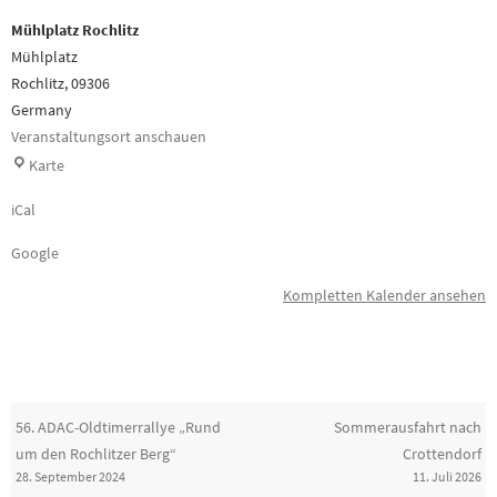
in
Rochlitz
Mühlplatz Rochlitz
Mühlplatz
Rochlitz
,
09306
Germany
Veranstaltungsort anschauen
Mühlplatz
Karte
Rochlitz
iCal
Google
Kompletten Kalender ansehen
56. ADAC-Oldtimerrallye „Rund
Sommerausfahrt nach
um den Rochlitzer Berg“
Crottendorf
28. September 2024
11. Juli 2026