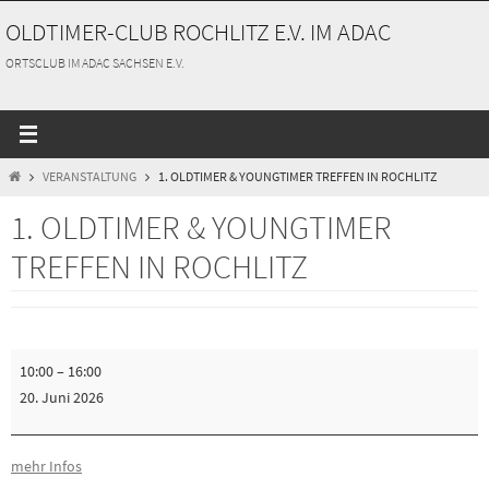
Zum
OLDTIMER-CLUB ROCHLITZ E.V. IM ADAC
Inhalt
springen
ORTSCLUB IM ADAC SACHSEN E.V.
START
VERANSTALTUNG
1. OLDTIMER & YOUNGTIMER TREFFEN IN ROCHLITZ
1. OLDTIMER & YOUNGTIMER
TREFFEN IN ROCHLITZ
1.
10:00
–
16:00
Oldtimer
20. Juni 2026
&
Youngtimer
Treffen
mehr Infos