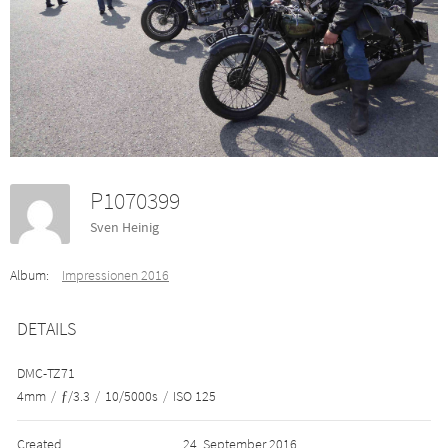
P1070399
Sven Heinig
Album:
Impressionen 2016
DETAILS
DMC-TZ71
4mm
/
ƒ/3.3
/
10/5000s
/
ISO 125
Created
24. September 2016