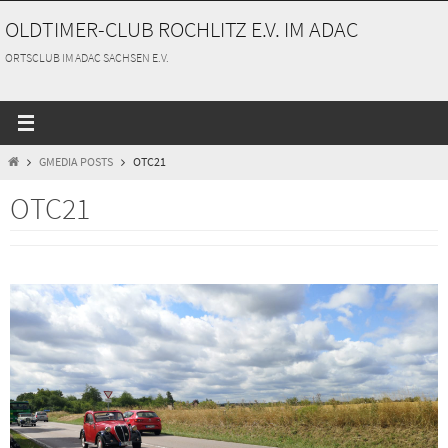
Zum
OLDTIMER-CLUB ROCHLITZ E.V. IM ADAC
Inhalt
springen
ORTSCLUB IM ADAC SACHSEN E.V.
START
GMEDIA POSTS
OTC21
OTC21