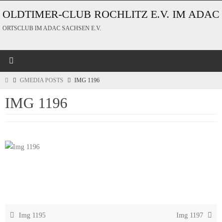
Zum
OLDTIMER-CLUB ROCHLITZ E.V. IM ADAC
Inhalt
ORTSCLUB IM ADAC SACHSEN E.V.
springen
START
GMEDIA POSTS
IMG 1196
IMG 1196
Img 1195
Img 1197