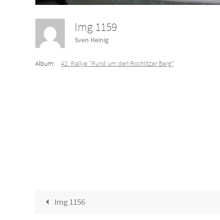
Img 1159
Sven Heinig
Album:
42. Rallye "Rund um den Rochlitzer Berg"
Img 1156