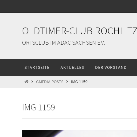
Zum
Inhalt
springen
OLDTIMER-CLUB ROCHLITZ 
ORTSCLUB IM ADAC SACHSEN E.V.
Zum
STARTSEITE
AKTUELLES
DER VORSTAND
Inhalt
springen
START
GMEDIA POSTS
IMG 1159
IMG 1159