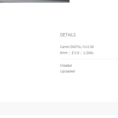
DETAILS
Canon DIGITAL IXUS 30
6mm
/
ƒ/2.8
/
1/200s
Created
Uploaded