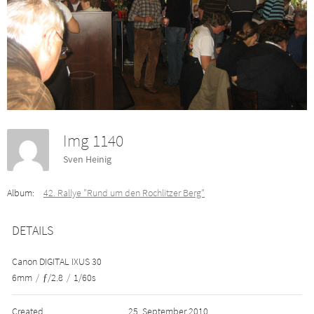
Img 1140
Sven Heinig
Album:
42. Rallye "Rund um den Rochlitzer Berg"
DETAILS
Canon DIGITAL IXUS 30
6mm
/
ƒ/2.8
/
1/60s
Created
25. September 2010