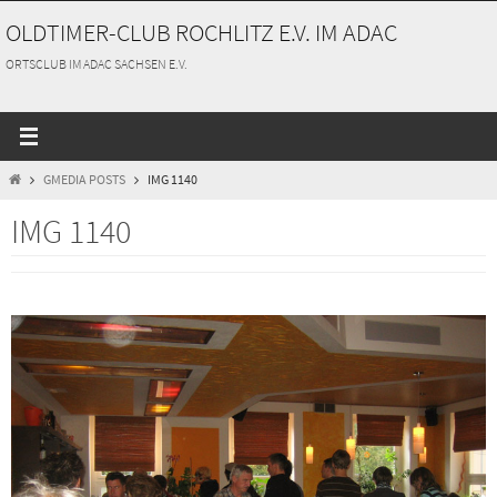
Zum
OLDTIMER-CLUB ROCHLITZ E.V. IM ADAC
Inhalt
springen
ORTSCLUB IM ADAC SACHSEN E.V.
START
GMEDIA POSTS
IMG 1140
IMG 1140