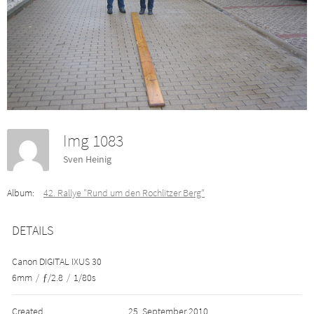
Img 1083
Sven Heinig
Album:
42. Rallye "Rund um den Rochlitzer Berg"
DETAILS
Canon DIGITAL IXUS 30
6mm
/
ƒ/2.8
/
1/80s
Created
25. September 2010