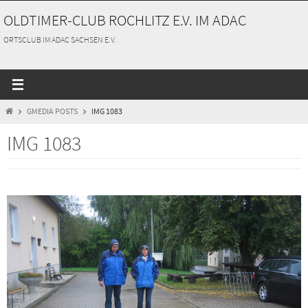
Zum
OLDTIMER-CLUB ROCHLITZ E.V. IM ADAC
Inhalt
springen
ORTSCLUB IM ADAC SACHSEN E.V.
START
GMEDIA POSTS
IMG 1083
IMG 1083