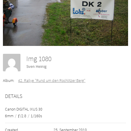
Img 1080
Sven Heinig
Album:
42. Rallye "Rund um den Rochlitzer Berg"
DETAILS
Canon DIGITAL IXUS 30
6mm
/
ƒ/2.8
/
1/160s
Created
25. September 2010