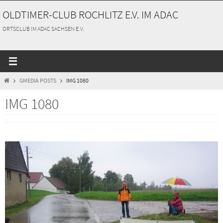
Zum
OLDTIMER-CLUB ROCHLITZ E.V. IM ADAC
Inhalt
springen
ORTSCLUB IM ADAC SACHSEN E.V.
START
GMEDIA POSTS
IMG 1080
IMG 1080