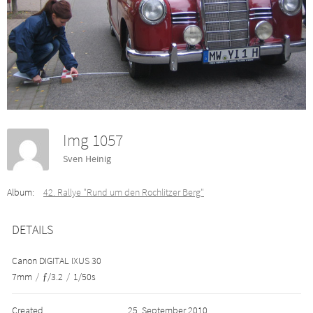
Img 1057
Sven Heinig
Album:
42. Rallye "Rund um den Rochlitzer Berg"
DETAILS
Canon DIGITAL IXUS 30
7mm
/
ƒ/3.2
/
1/50s
Created
25. September 2010