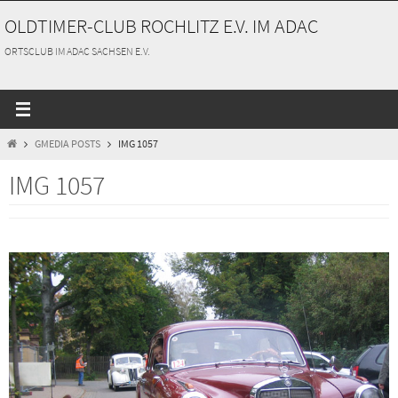
Zum
OLDTIMER-CLUB ROCHLITZ E.V. IM ADAC
Inhalt
springen
ORTSCLUB IM ADAC SACHSEN E.V.
START
GMEDIA POSTS
IMG 1057
IMG 1057