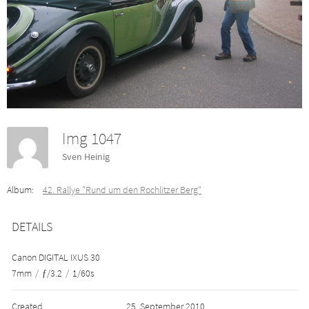
Img 1047
Sven Heinig
Album:
42. Rallye "Rund um den Rochlitzer Berg"
DETAILS
Canon DIGITAL IXUS 30
7mm
/
ƒ/3.2
/
1/60s
Created
25. September 2010