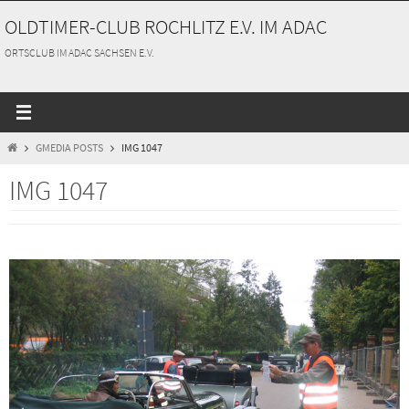
Zum
OLDTIMER-CLUB ROCHLITZ E.V. IM ADAC
Inhalt
springen
ORTSCLUB IM ADAC SACHSEN E.V.
START
GMEDIA POSTS
IMG 1047
IMG 1047