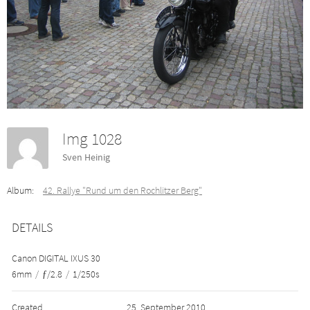
Img 1028
Sven Heinig
Album:
42. Rallye "Rund um den Rochlitzer Berg"
DETAILS
Canon DIGITAL IXUS 30
6mm
/
ƒ/2.8
/
1/250s
Created
25. September 2010