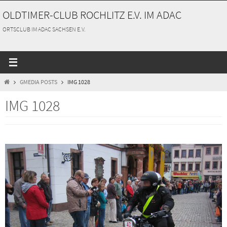
Zum
OLDTIMER-CLUB ROCHLITZ E.V. IM ADAC
Inhalt
springen
ORTSCLUB IM ADAC SACHSEN E.V.
START
GMEDIA POSTS
IMG 1028
IMG 1028