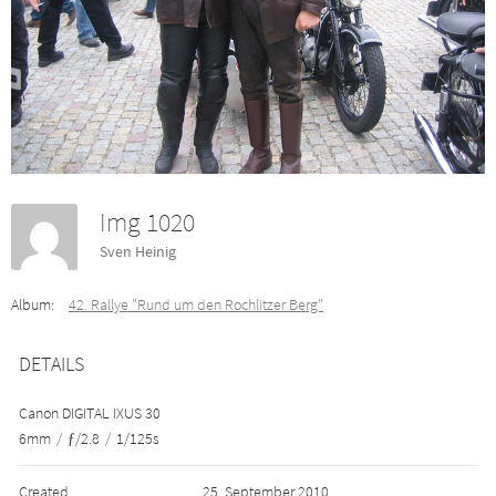
Img 1020
Sven Heinig
Album:
42. Rallye "Rund um den Rochlitzer Berg"
DETAILS
Canon DIGITAL IXUS 30
6mm
/
ƒ/2.8
/
1/125s
Created
25. September 2010