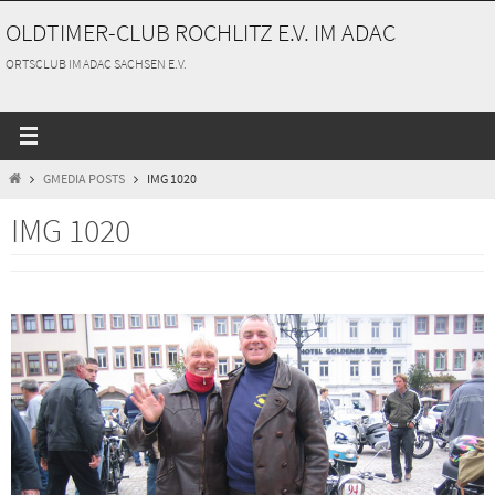
Zum
OLDTIMER-CLUB ROCHLITZ E.V. IM ADAC
Inhalt
springen
ORTSCLUB IM ADAC SACHSEN E.V.
START
GMEDIA POSTS
IMG 1020
IMG 1020