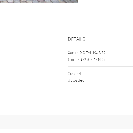
DETAILS
Canon DIGITAL IXUS 30
6mm
/
ƒ/2.8
/
1/160s
Created
Uploaded