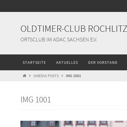
Zum
Inhalt
springen
OLDTIMER-CLUB ROCHLITZ 
ORTSCLUB IM ADAC SACHSEN E.V.
Zum
STARTSEITE
AKTUELLES
DER VORSTAND
Inhalt
springen
START
GMEDIA POSTS
IMG 1001
IMG 1001