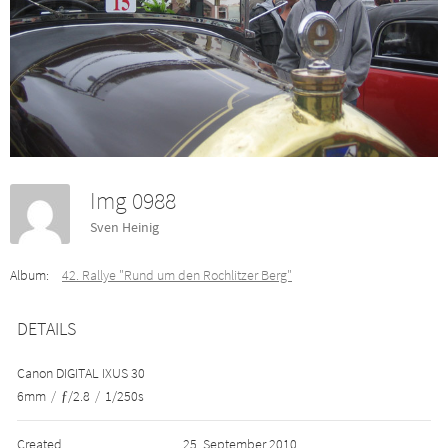
Img 0988
Sven Heinig
Album:
42. Rallye "Rund um den Rochlitzer Berg"
DETAILS
Canon DIGITAL IXUS 30
6mm
/
ƒ/2.8
/
1/250s
Created
25. September 2010