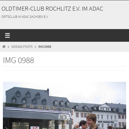
Zum
OLDTIMER-CLUB ROCHLITZ E.V. IM ADAC
Inhalt
springen
ORTSCLUB IM ADAC SACHSEN E.V.
START
GMEDIA POSTS
IMG 0988
IMG 0988