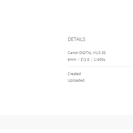
DETAILS
Canon DIGITAL IXUS 30
6mm
/
ƒ/2.8
/
1/400s
Created
Uploaded