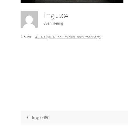
Img 0984
Sven Heinig
Album:
42. Rallye "Rund um den Rochlitzer Berg"
Img 0980