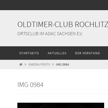
Zum
Inhalt
springen
OLDTIMER-CLUB ROCHLITZ 
ORTSCLUB IM ADAC SACHSEN E.V.
Zum
STARTSEITE
AKTUELLES
DER VORSTAND
Inhalt
springen
START
GMEDIA POSTS
IMG 0984
IMG 0984