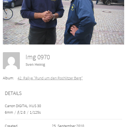
Img 0970
Sven Heinig
Album:
42. Rallye "Rund um den Rochlitzer Berg"
DETAILS
Canon DIGITAL IXUS 30
6mm
/
ƒ/2.8
/
1/125s
Created
25. September 2010