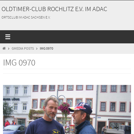
Zum
OLDTIMER-CLUB ROCHLITZ E.V. IM ADAC
Inhalt
springen
ORTSCLUB IM ADAC SACHSEN E.V.
START
GMEDIA POSTS
IMG 0970
IMG 0970